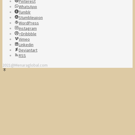
Pinterest
WhatsApp
Tumblr
Stumbleupon
WordPress
Instagram
>Dribbble
Vimeo
Linkedin
Deviantart
RSS
2021@Menaraglobal.com