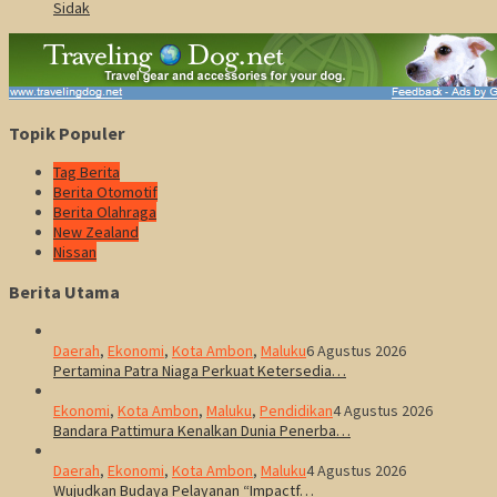
Sidak
Topik Populer
Tag Berita
Berita Otomotif
Berita Olahraga
New Zealand
Nissan
Berita Utama
Daerah
,
Ekonomi
,
Kota Ambon
,
Maluku
6 Agustus 2026
Pertamina Patra Niaga Perkuat Ketersedia…
Ekonomi
,
Kota Ambon
,
Maluku
,
Pendidikan
4 Agustus 2026
Bandara Pattimura Kenalkan Dunia Penerba…
Daerah
,
Ekonomi
,
Kota Ambon
,
Maluku
4 Agustus 2026
Wujudkan Budaya Pelayanan “Impactf…