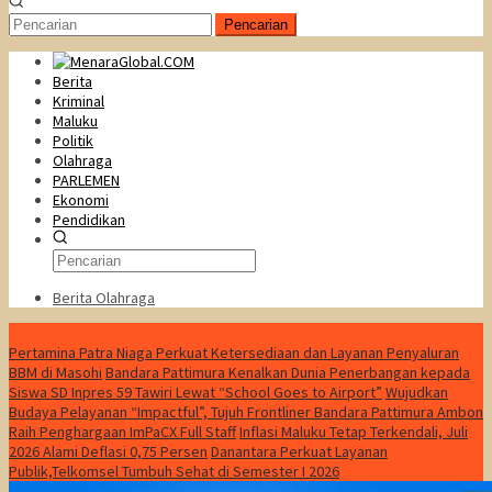
Pencarian
Berita
Kriminal
Maluku
Politik
Olahraga
PARLEMEN
Ekonomi
Pendidikan
Berita Olahraga
Konten Spesial
Pertamina Patra Niaga Perkuat Ketersediaan dan Layanan Penyaluran
BBM di Masohi
Bandara Pattimura Kenalkan Dunia Penerbangan kepada
Siswa SD Inpres 59 Tawiri Lewat “School Goes to Airport”
Wujudkan
Budaya Pelayanan “Impactful”, Tujuh Frontliner Bandara Pattimura Ambon
Raih Penghargaan ImPaCX Full Staff
Inflasi Maluku Tetap Terkendali, Juli
2026 Alami Deflasi 0,75 Persen
Danantara Perkuat Layanan
Publik,Telkomsel Tumbuh Sehat di Semester I 2026