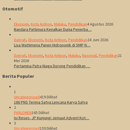
Otomotif
Ekonomi
,
Kota Ambon
,
Maluku
,
Pendidikan
4 Agustus 2026
Bandara Pattimura Kenalkan Dunia Penerba…
Daerah
,
Ekonomi
,
Kota Ambon
,
Pendidikan
24 Juni 2026
Lisa Wattimena Panen Hidroponik di SMP N…
Daerah
,
Ekonomi
,
Kota Ambon
,
Maluku
,
Nasional
,
Pendidikan
21
Mei 2026
Pertamina Patra Niaga Dorong Pendidikan …
Berita Populer
1
Uncategorized
419 Dilihat
186 PNS Terima Satya Lencana Karya Satya
2
PARLEMEN
165 Dilihat
Isi Reses, JP Kunjungi Jemaat Advent Kot…
3
Uncategorized
159 Dilihat