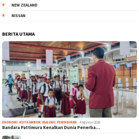
NEW ZEALAND
NISSAN
BERITA UTAMA
EKONOMI
,
KOTA AMBON
,
MALUKU
,
PENDIDIKAN
4 Agustus 2026
Bandara Pattimura Kenalkan Dunia Penerba…