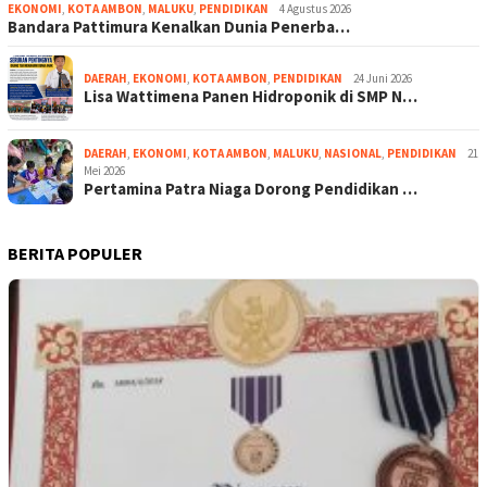
EKONOMI
,
KOTA AMBON
,
MALUKU
,
PENDIDIKAN
4 Agustus 2026
Bandara Pattimura Kenalkan Dunia Penerba…
DAERAH
,
EKONOMI
,
KOTA AMBON
,
PENDIDIKAN
24 Juni 2026
Lisa Wattimena Panen Hidroponik di SMP N…
DAERAH
,
EKONOMI
,
KOTA AMBON
,
MALUKU
,
NASIONAL
,
PENDIDIKAN
21
Mei 2026
Pertamina Patra Niaga Dorong Pendidikan …
BERITA POPULER