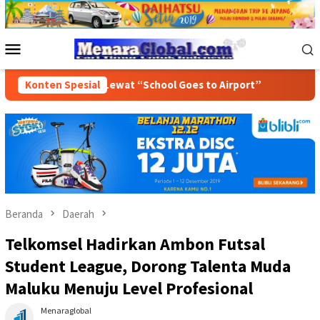
Loncat
ke
konten
Menu
Mobile
iri Lewat “School Goes to Airport”
Konten Spesial
Wujudkan Budaya Pel
Beranda
Daerah
Telkomsel Hadirkan Ambon Futsal
Student League, Dorong Talenta Muda
Maluku Menuju Level Profesional
Menaraglobal