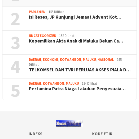
2
PARLEMEN
155 Dilihat
Isi Reses, JP Kunjungi Jemaat Advent Kot…
3
UNCATEGORIZED
152 Dilihat
Kepemilikan Akta Anak di Maluku Belum Ca…
4
DAERAH
,
EKONOMI
,
KOTA AMBON
,
MALUKU
,
NASIONAL
145
Dilihat
TELKOMSEL DAN TVRI PERLUAS AKSES PIALA D…
5
DAERAH
,
KOTA AMBON
,
MALUKU
134 Dilihat
Pertamina Patra Niaga Lakukan Penyesuaia…
INDEKS
KODE ETIK