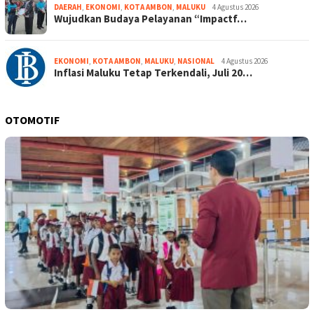
DAERAH
,
EKONOMI
,
KOTA AMBON
,
MALUKU
4 Agustus 2026
Wujudkan Budaya Pelayanan “Impactf…
EKONOMI
,
KOTA AMBON
,
MALUKU
,
NASIONAL
4 Agustus 2026
Inflasi Maluku Tetap Terkendali, Juli 20…
OTOMOTIF