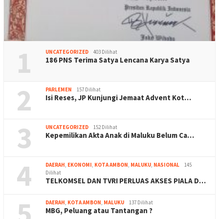
1
UNCATEGORIZED
403 Dilihat
186 PNS Terima Satya Lencana Karya Satya
2
PARLEMEN
157 Dilihat
Isi Reses, JP Kunjungi Jemaat Advent Kot…
3
UNCATEGORIZED
152 Dilihat
Kepemilikan Akta Anak di Maluku Belum Ca…
4
DAERAH
,
EKONOMI
,
KOTA AMBON
,
MALUKU
,
NASIONAL
145
Dilihat
TELKOMSEL DAN TVRI PERLUAS AKSES PIALA D…
5
DAERAH
,
KOTA AMBON
,
MALUKU
137 Dilihat
MBG, Peluang atau Tantangan ?