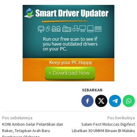
SEBARKAN
Navigasi
Pos sebelumnya
Pos berikutnya
KONI Ambon Gelar Pelantikan dan
Salam Fest Moluccas Digifest
pos
Raker, Tetapkan Arah Baru
Libatkan 30 UMKM Binaan BI Maluku
Pembinaan Olahraga