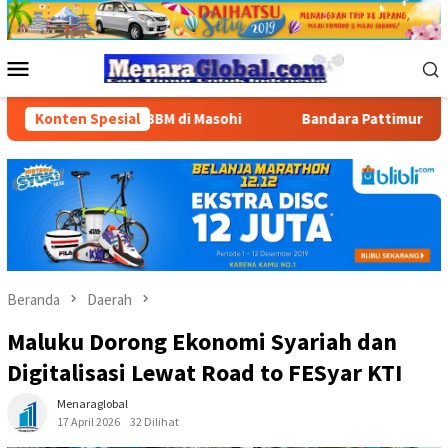
Loncat
ke
konten
Menu
Mobile
nyaluran BBM di Masohi
Konten Spesial
Bandara Pattimura Kenalkan Duni
Beranda
Daerah
Maluku Dorong Ekonomi Syariah dan
Digitalisasi Lewat Road to FESyar KTI
Menaraglobal
17 April 2026
32 Dilihat