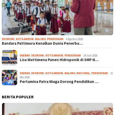
EKONOMI
,
KOTA AMBON
,
MALUKU
,
PENDIDIKAN
4 Agustus 2026
Bandara Pattimura Kenalkan Dunia Penerba…
DAERAH
,
EKONOMI
,
KOTA AMBON
,
PENDIDIKAN
24 Juni 2026
Lisa Wattimena Panen Hidroponik di SMP N…
DAERAH
,
EKONOMI
,
KOTA AMBON
,
MALUKU
,
NASIONAL
,
PENDIDIKAN
21
Mei 2026
Pertamina Patra Niaga Dorong Pendidikan …
BERITA POPULER