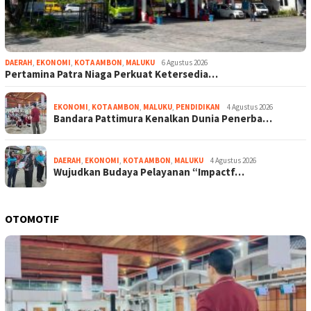
DAERAH
,
EKONOMI
,
KOTA AMBON
,
MALUKU
6 Agustus 2026
Pertamina Patra Niaga Perkuat Ketersedia…
EKONOMI
,
KOTA AMBON
,
MALUKU
,
PENDIDIKAN
4 Agustus 2026
Bandara Pattimura Kenalkan Dunia Penerba…
DAERAH
,
EKONOMI
,
KOTA AMBON
,
MALUKU
4 Agustus 2026
Wujudkan Budaya Pelayanan “Impactf…
OTOMOTIF