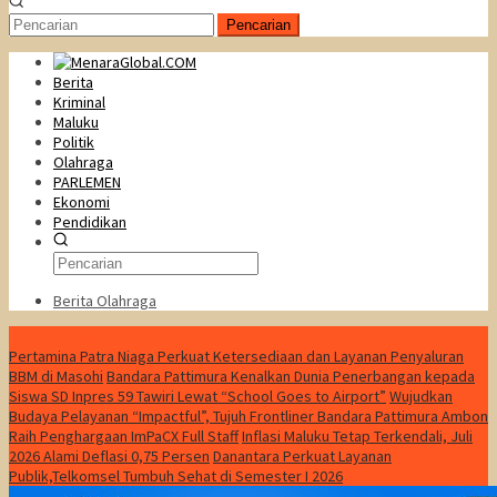
Pencarian
Berita
Kriminal
Maluku
Politik
Olahraga
PARLEMEN
Ekonomi
Pendidikan
Berita Olahraga
Konten Spesial
Pertamina Patra Niaga Perkuat Ketersediaan dan Layanan Penyaluran
BBM di Masohi
Bandara Pattimura Kenalkan Dunia Penerbangan kepada
Siswa SD Inpres 59 Tawiri Lewat “School Goes to Airport”
Wujudkan
Budaya Pelayanan “Impactful”, Tujuh Frontliner Bandara Pattimura Ambon
Raih Penghargaan ImPaCX Full Staff
Inflasi Maluku Tetap Terkendali, Juli
2026 Alami Deflasi 0,75 Persen
Danantara Perkuat Layanan
Publik,Telkomsel Tumbuh Sehat di Semester I 2026