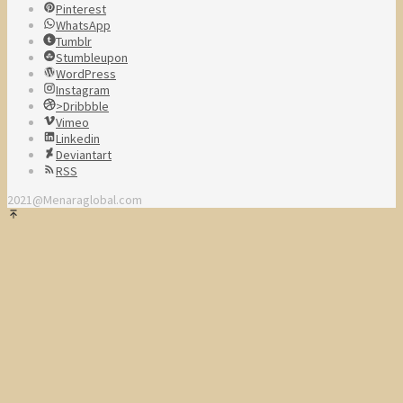
Pinterest
WhatsApp
Tumblr
Stumbleupon
WordPress
Instagram
>Dribbble
Vimeo
Linkedin
Deviantart
RSS
2021@Menaraglobal.com