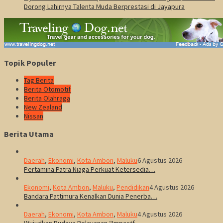
Dorong Lahirnya Talenta Muda Berprestasi di Jayapura
Topik Populer
Tag Berita
Berita Otomotif
Berita Olahraga
New Zealand
Nissan
Berita Utama
Daerah
,
Ekonomi
,
Kota Ambon
,
Maluku
6 Agustus 2026
Pertamina Patra Niaga Perkuat Ketersedia…
Ekonomi
,
Kota Ambon
,
Maluku
,
Pendidikan
4 Agustus 2026
Bandara Pattimura Kenalkan Dunia Penerba…
Daerah
,
Ekonomi
,
Kota Ambon
,
Maluku
4 Agustus 2026