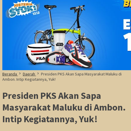
Beranda
Daerah
Presiden PKS Akan Sapa Masyarakat Maluku di
Ambon. Intip Kegiatannya, Yuk!
Presiden PKS Akan Sapa
Masyarakat Maluku di Ambon.
Intip Kegiatannya, Yuk!