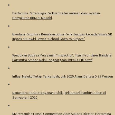
Pertamina Patra Niaga Perkuat Ketersediaan dan Layanan
Penyaluran BBM di Masohi
Bandara Pattimura Kenalkan Dunia Penerbangan kepada Siswa SD
Inpres 59 Tawiri Lewat “School Goes to Airport”
Wujudkan Budaya Pelayanan “Impactful”, Tujuh Frontliner Bandara
Pattimura Ambon Raih Penghargaan ImPaCX Full Staff
Inflasi Maluku Tetap Terkendali, Juli 2026 Alami Deflasi 0,75 Persen
Danantara Perkuat Layanan Publik,Telkomsel Tumbuh Sehat di
Semester I 2026
MyPertamina Futsal Competition 2026 Sukses Digelar, Pertamina