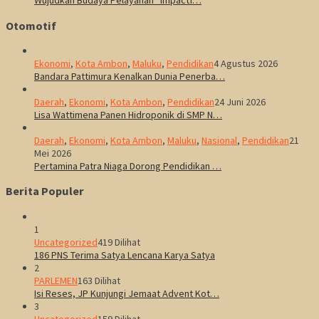
Wujudkan Budaya Pelayanan “Impactf…
Otomotif
Ekonomi
,
Kota Ambon
,
Maluku
,
Pendidikan
4 Agustus 2026
Bandara Pattimura Kenalkan Dunia Penerba…
Daerah
,
Ekonomi
,
Kota Ambon
,
Pendidikan
24 Juni 2026
Lisa Wattimena Panen Hidroponik di SMP N…
Daerah
,
Ekonomi
,
Kota Ambon
,
Maluku
,
Nasional
,
Pendidikan
21
Mei 2026
Pertamina Patra Niaga Dorong Pendidikan …
Berita Populer
1
Uncategorized
419 Dilihat
186 PNS Terima Satya Lencana Karya Satya
2
PARLEMEN
163 Dilihat
Isi Reses, JP Kunjungi Jemaat Advent Kot…
3
Uncategorized
159 Dilihat