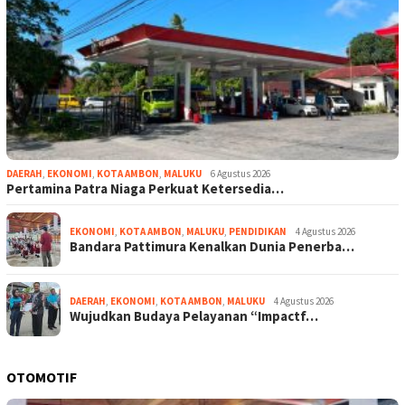
DAERAH
,
EKONOMI
,
KOTA AMBON
,
MALUKU
6 Agustus 2026
Pertamina Patra Niaga Perkuat Ketersedia…
EKONOMI
,
KOTA AMBON
,
MALUKU
,
PENDIDIKAN
4 Agustus 2026
Bandara Pattimura Kenalkan Dunia Penerba…
DAERAH
,
EKONOMI
,
KOTA AMBON
,
MALUKU
4 Agustus 2026
Wujudkan Budaya Pelayanan “Impactf…
OTOMOTIF