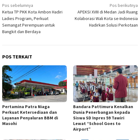
Navigasi
Pos sebelumnya
Pos berikutnya
Ketua TP PKK Kota Ambon Hadiri
APEKSI XVIII di Medan Jadi Ruang
pos
Ladies Program, Perkuat
Kolaborasi Wali Kota se-Indonesia
Semangat Perempuan untuk
Hadirkan Solusi Perkotaan
Bangkit dan Berdaya
POS TERKAIT
Pertamina Patra Niaga
Bandara Pattimura Kenalkan
Perkuat Ketersediaan dan
Dunia Penerbangan kepada
Layanan Penyaluran BBM di
Siswa SD Inpres 59 Tawiri
Masohi
Lewat “School Goes to
Airport”