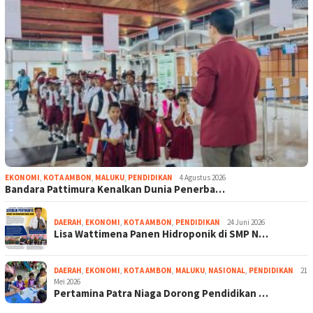
EKONOMI
,
KOTA AMBON
,
MALUKU
,
PENDIDIKAN
4 Agustus 2026
Bandara Pattimura Kenalkan Dunia Penerba…
DAERAH
,
EKONOMI
,
KOTA AMBON
,
PENDIDIKAN
24 Juni 2026
Lisa Wattimena Panen Hidroponik di SMP N…
DAERAH
,
EKONOMI
,
KOTA AMBON
,
MALUKU
,
NASIONAL
,
PENDIDIKAN
21
Mei 2026
Pertamina Patra Niaga Dorong Pendidikan …