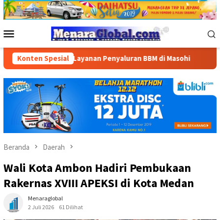
Loncat
ke
konten
Menu
Mobile
aan dan Layanan Penyaluran BBM di Masohi
Konten Spesial
Bandara Patt
Beranda
Daerah
Wali Kota Ambon Hadiri Pembukaan
Rakernas XVIII APEKSI di Kota Medan
Menaraglobal
2 Juli 2026
61 Dilihat