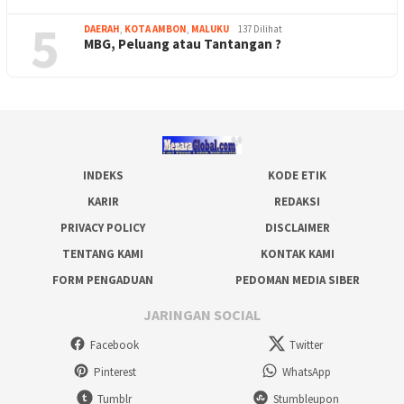
5
DAERAH
,
KOTA AMBON
,
MALUKU
137 Dilihat
MBG, Peluang atau Tantangan ?
INDEKS
KODE ETIK
KARIR
REDAKSI
PRIVACY POLICY
DISCLAIMER
TENTANG KAMI
KONTAK KAMI
FORM PENGADUAN
PEDOMAN MEDIA SIBER
JARINGAN SOCIAL
Facebook
Twitter
Pinterest
WhatsApp
Tumblr
Stumbleupon