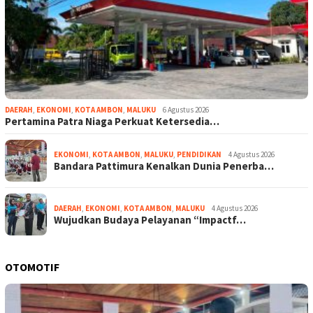
DAERAH
,
EKONOMI
,
KOTA AMBON
,
MALUKU
6 Agustus 2026
Pertamina Patra Niaga Perkuat Ketersedia…
EKONOMI
,
KOTA AMBON
,
MALUKU
,
PENDIDIKAN
4 Agustus 2026
Bandara Pattimura Kenalkan Dunia Penerba…
DAERAH
,
EKONOMI
,
KOTA AMBON
,
MALUKU
4 Agustus 2026
Wujudkan Budaya Pelayanan “Impactf…
OTOMOTIF