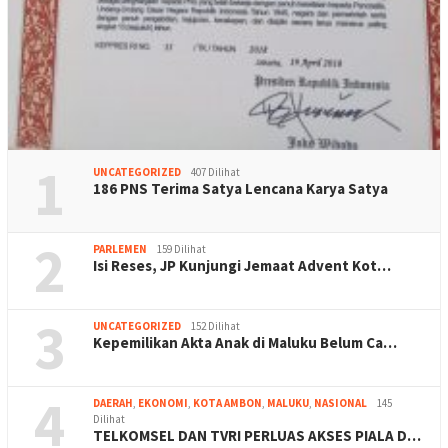
1
UNCATEGORIZED
407 Dilihat
186 PNS Terima Satya Lencana Karya Satya
2
PARLEMEN
159 Dilihat
Isi Reses, JP Kunjungi Jemaat Advent Kot…
3
UNCATEGORIZED
152 Dilihat
Kepemilikan Akta Anak di Maluku Belum Ca…
4
DAERAH
,
EKONOMI
,
KOTA AMBON
,
MALUKU
,
NASIONAL
145
Dilihat
TELKOMSEL DAN TVRI PERLUAS AKSES PIALA D…