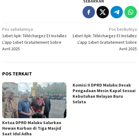
SEBARKAN
Navigasi
Pos sebelumnya
Pos berikutnya
1xbet Apk: Téléchargez Et Installez
1xbet Apk: Téléchargez Et Installez
pos
L’app 1xbet Gratuitement Sobre
L’app 1xbet Gratuitement Sobre
Avril 2025
Avril 2025
POS TERKAIT
Komisi II DPRD Maluku Desak
Pengadaan Mesin Kapal Sesuai
Kebutuhan Nelayan Buru
Selata
Ketua DPRD Maluku Salurkan
Hewan Kurban di Tiga Masjid
Saat Idul Adha