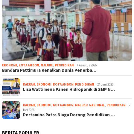
EKONOMI
,
KOTA AMBON
,
MALUKU
,
PENDIDIKAN
4 Agustus 2026
Bandara Pattimura Kenalkan Dunia Penerba…
DAERAH
,
EKONOMI
,
KOTA AMBON
,
PENDIDIKAN
24 Juni 2026
Lisa Wattimena Panen Hidroponik di SMP N…
DAERAH
,
EKONOMI
,
KOTA AMBON
,
MALUKU
,
NASIONAL
,
PENDIDIKAN
21
Mei 2026
Pertamina Patra Niaga Dorong Pendidikan …
BERITA POPULER