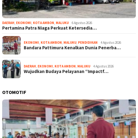
DAERAH
,
EKONOMI
,
KOTA AMBON
,
MALUKU
6 Agustus 2026
Pertamina Patra Niaga Perkuat Ketersedia…
EKONOMI
,
KOTA AMBON
,
MALUKU
,
PENDIDIKAN
4 Agustus 2026
Bandara Pattimura Kenalkan Dunia Penerba…
DAERAH
,
EKONOMI
,
KOTA AMBON
,
MALUKU
4 Agustus 2026
Wujudkan Budaya Pelayanan “Impactf…
OTOMOTIF