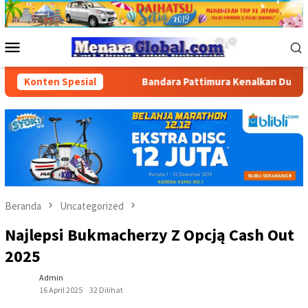
Loncat
ke
konten
Menu
Mobile
 di Masohi
Konten Spesial
Bandara Pattimura Kenalkan Dunia Penerbanga
Beranda
Uncategorized
Najlepsi Bukmacherzy Z Opcją Cash Out
2025
Admin
16 April 2025
32 Dilihat