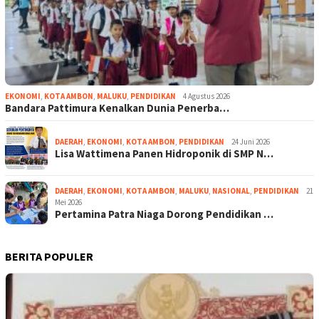
EKONOMI
,
KOTA AMBON
,
MALUKU
,
PENDIDIKAN
4 Agustus 2026
Bandara Pattimura Kenalkan Dunia Penerba…
DAERAH
,
EKONOMI
,
KOTA AMBON
,
PENDIDIKAN
24 Juni 2026
Lisa Wattimena Panen Hidroponik di SMP N…
DAERAH
,
EKONOMI
,
KOTA AMBON
,
MALUKU
,
NASIONAL
,
PENDIDIKAN
21
Mei 2026
Pertamina Patra Niaga Dorong Pendidikan …
BERITA POPULER