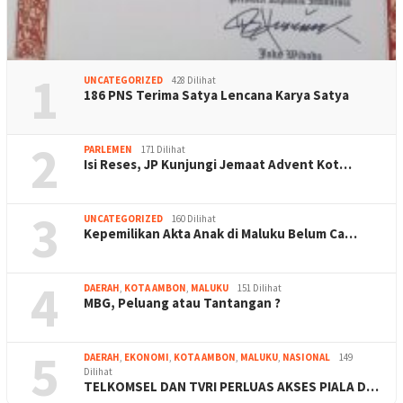
1
UNCATEGORIZED
428 Dilihat
186 PNS Terima Satya Lencana Karya Satya
2
PARLEMEN
171 Dilihat
Isi Reses, JP Kunjungi Jemaat Advent Kot…
3
UNCATEGORIZED
160 Dilihat
Kepemilikan Akta Anak di Maluku Belum Ca…
4
DAERAH
,
KOTA AMBON
,
MALUKU
151 Dilihat
MBG, Peluang atau Tantangan ?
5
DAERAH
,
EKONOMI
,
KOTA AMBON
,
MALUKU
,
NASIONAL
149
Dilihat
TELKOMSEL DAN TVRI PERLUAS AKSES PIALA D…