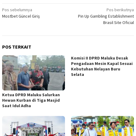
Navigasi
Pos sebelumnya
Pos berikutnya
Mostbet Güncel Giriş
Pin Up Gambling Establishment
pos
Brasil Site Oficial
POS TERKAIT
Komisi II DPRD Maluku Desak
Pengadaan Mesin Kapal Sesuai
Kebutuhan Nelayan Buru
Selata
Ketua DPRD Maluku Salurkan
Hewan Kurban di Tiga Masjid
Saat Idul Adha