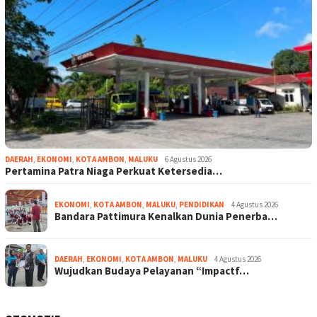
DAERAH
,
EKONOMI
,
KOTA AMBON
,
MALUKU
6 Agustus 2026
Pertamina Patra Niaga Perkuat Ketersedia…
EKONOMI
,
KOTA AMBON
,
MALUKU
,
PENDIDIKAN
4 Agustus 2026
Bandara Pattimura Kenalkan Dunia Penerba…
DAERAH
,
EKONOMI
,
KOTA AMBON
,
MALUKU
4 Agustus 2026
Wujudkan Budaya Pelayanan “Impactf…