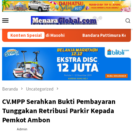
Loncat
ke
konten
Menu
Mobile
an BBM di Masohi
Konten Spesial
Bandara Pattimura Kenalkan Dunia Pene
Beranda
Uncategorized
CV.MPP Serahkan Bukti Pembayaran
Tunggakan Retribusi Parkir Kepada
Pemkot Ambon
Admin