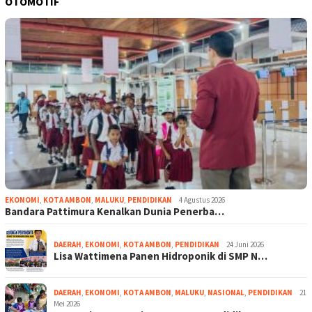
OTOMOTIF
EKONOMI
,
KOTA AMBON
,
MALUKU
,
PENDIDIKAN
4 Agustus 2026
Bandara Pattimura Kenalkan Dunia Penerba…
DAERAH
,
EKONOMI
,
KOTA AMBON
,
PENDIDIKAN
24 Juni 2026
Lisa Wattimena Panen Hidroponik di SMP N…
DAERAH
,
EKONOMI
,
KOTA AMBON
,
MALUKU
,
NASIONAL
,
PENDIDIKAN
21
Mei 2026