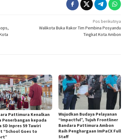
Pos berikutnya
lops,
Walikota Buka Rakor Tim Pembina Posyandu
Kota
Tingkat Kota Ambon
Wujudkan Budaya Pelayanan
ara Pattimura Kenalkan
“Impactful”, Tujuh Frontliner
a Penerbangan kepada
Bandara Pattimura Ambon
 SD Inpres 59 Tawiri
Raih Penghargaan ImPaCX Full
t “School Goes to
Staff
ort”