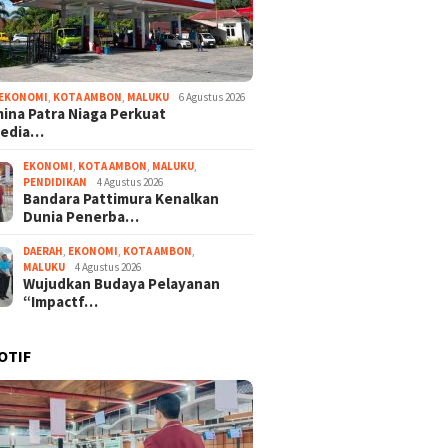
EKONOMI
,
KOTA AMBON
,
MALUKU
6 Agustus 2026
ina Patra Niaga Perkuat
sedia…
EKONOMI
,
KOTA AMBON
,
MALUKU
,
PENDIDIKAN
4 Agustus 2026
Bandara Pattimura Kenalkan
Dunia Penerba…
DAERAH
,
EKONOMI
,
KOTA AMBON
,
MALUKU
4 Agustus 2026
Wujudkan Budaya Pelayanan
“Impactf…
OTIF