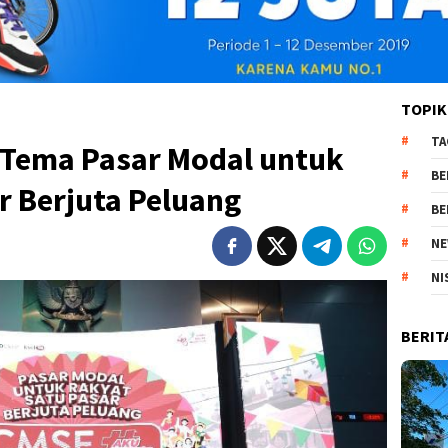
TOPIK
TA
Tema Pasar Modal untuk
BE
r Berjuta Peluang
BE
NE
NI
BERIT