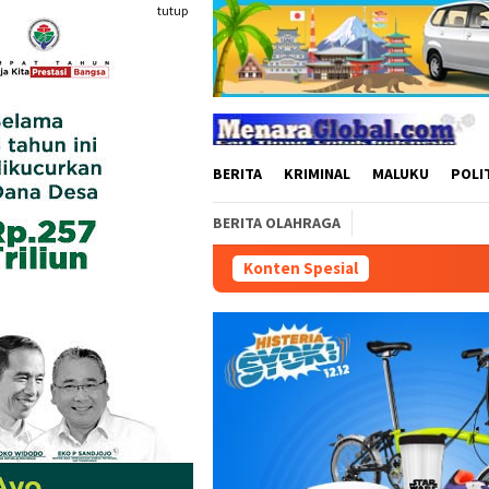
Loncat
tutup
ke
konten
BERITA
KRIMINAL
MALUKU
POLI
BERITA OLAHRAGA
Konten Spesial
Pertamina Patra N