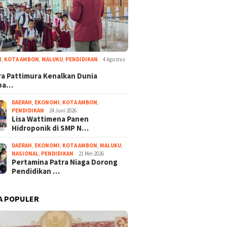
I
,
KOTA AMBON
,
MALUKU
,
PENDIDIKAN
4 Agustus
a Pattimura Kenalkan Dunia
ba…
DAERAH
,
EKONOMI
,
KOTA AMBON
,
PENDIDIKAN
24 Juni 2026
Lisa Wattimena Panen
Hidroponik di SMP N…
DAERAH
,
EKONOMI
,
KOTA AMBON
,
MALUKU
,
NASIONAL
,
PENDIDIKAN
21 Mei 2026
Pertamina Patra Niaga Dorong
Pendidikan …
A POPULER