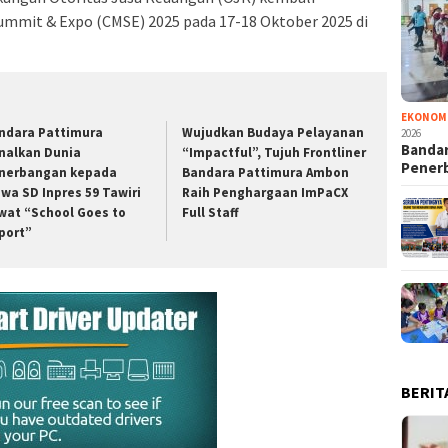
mmit & Expo (CMSE) 2025 pada 17-18 Oktober 2025 di
EKONOM
ndara Pattimura
Wujudkan Budaya Pelayanan
2026
Bandar
nalkan Dunia
“Impactful”, Tujuh Frontliner
Pener
nerbangan kepada
Bandara Pattimura Ambon
swa SD Inpres 59 Tawiri
Raih Penghargaan ImPaCX
wat “School Goes to
Full Staff
rport”
BERIT