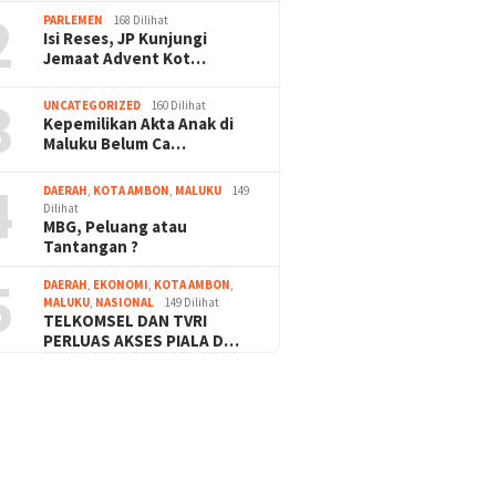
2
PARLEMEN
168 Dilihat
Isi Reses, JP Kunjungi
Jemaat Advent Kot…
3
UNCATEGORIZED
160 Dilihat
Kepemilikan Akta Anak di
Maluku Belum Ca…
4
DAERAH
,
KOTA AMBON
,
MALUKU
149
Dilihat
MBG, Peluang atau
Tantangan ?
5
DAERAH
,
EKONOMI
,
KOTA AMBON
,
MALUKU
,
NASIONAL
149 Dilihat
TELKOMSEL DAN TVRI
PERLUAS AKSES PIALA D…