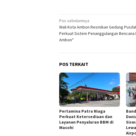
Navigasi
Pos sebelumnya
Wali Kota Ambon Resmikan Gedung Pusda
pos
Perkuat Sistem Penanggulangan Bencana 
Ambon*
POS TERKAIT
Pertamina Patra Niaga
Band
Perkuat Ketersediaan dan
Duni
Layanan Penyaluran BBM di
Siswa
Masohi
Lewa
Airp