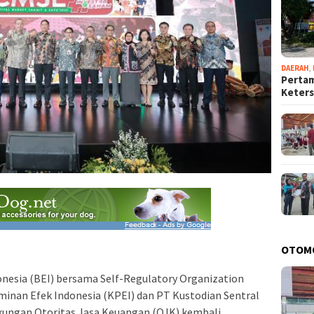
DAERAH
,
Pertam
Keter
OTOM
onesia (BEI) bersama Self-Regulatory Organization
aminan Efek Indonesia (KPEI) dan PT Kustodian Sentral
ukungan Otoritas Jasa Keuangan (OJK) kembali