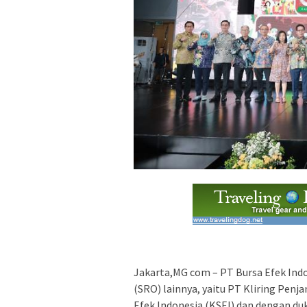
Jakarta,MG com – PT Bursa Efek Ind
(SRO) lainnya, yaitu PT Kliring Penj
Efek Indonesia (KSEI) dan dengan d