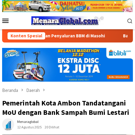
Loncat
ke
konten
Menu
Mobile
 Layanan Penyaluran BBM di Masohi
Konten Spesial
Bandara Pattimura K
Beranda
Daerah
Pemerintah Kota Ambon Tandatangani
MoU dengan Bank Sampah Bumi Lestari
Menaraglobal
12 Agustus 2025
20 Dilihat