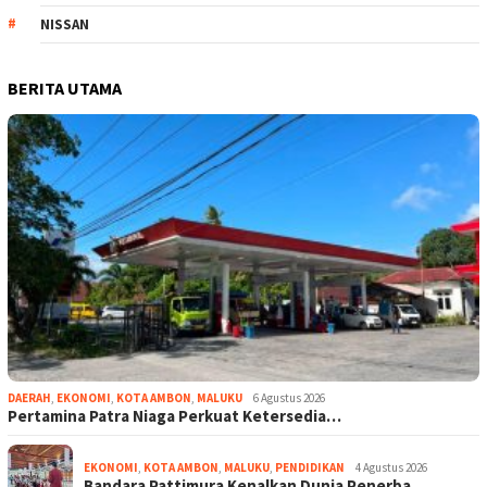
NISSAN
BERITA UTAMA
DAERAH
,
EKONOMI
,
KOTA AMBON
,
MALUKU
6 Agustus 2026
Pertamina Patra Niaga Perkuat Ketersedia…
EKONOMI
,
KOTA AMBON
,
MALUKU
,
PENDIDIKAN
4 Agustus 2026
Bandara Pattimura Kenalkan Dunia Penerba…