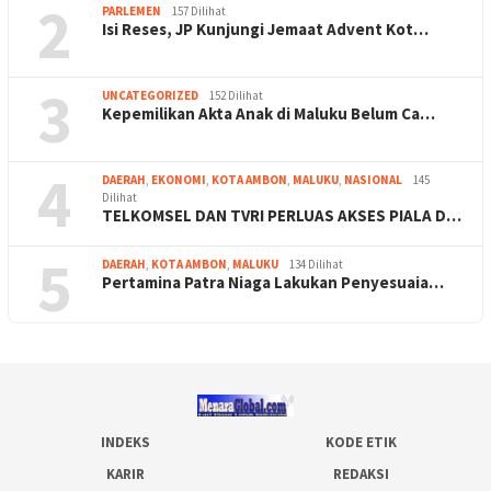
2
PARLEMEN
157 Dilihat
Isi Reses, JP Kunjungi Jemaat Advent Kot…
3
UNCATEGORIZED
152 Dilihat
Kepemilikan Akta Anak di Maluku Belum Ca…
4
DAERAH
,
EKONOMI
,
KOTA AMBON
,
MALUKU
,
NASIONAL
145
Dilihat
TELKOMSEL DAN TVRI PERLUAS AKSES PIALA D…
5
DAERAH
,
KOTA AMBON
,
MALUKU
134 Dilihat
Pertamina Patra Niaga Lakukan Penyesuaia…
INDEKS
KODE ETIK
KARIR
REDAKSI