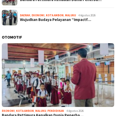
DAERAH
,
EKONOMI
,
KOTA AMBON
,
MALUKU
4 Agustus 2026
Wujudkan Budaya Pelayanan “Impactf…
OTOMOTIF
EKONOMI
,
KOTA AMBON
,
MALUKU
,
PENDIDIKAN
4 Agustus 2026
Bandara Pattimura Kenalkan Dunia Penerba…