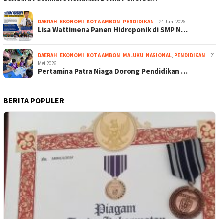
DAERAH
,
EKONOMI
,
KOTA AMBON
,
PENDIDIKAN
24 Juni 2026
Lisa Wattimena Panen Hidroponik di SMP N…
DAERAH
,
EKONOMI
,
KOTA AMBON
,
MALUKU
,
NASIONAL
,
PENDIDIKAN
21
Mei 2026
Pertamina Patra Niaga Dorong Pendidikan …
BERITA POPULER