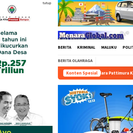
Loncat
tutup
ke
konten
BERITA
KRIMINAL
MALUKU
POLI
BERITA OLAHRAGA
 BBM di Masohi
Bandara Pattimura Kenalkan Dunia Penerb
Konten Spesial