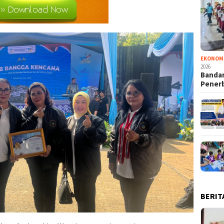
EKONOM
2026
Bandar
Pener
BERIT