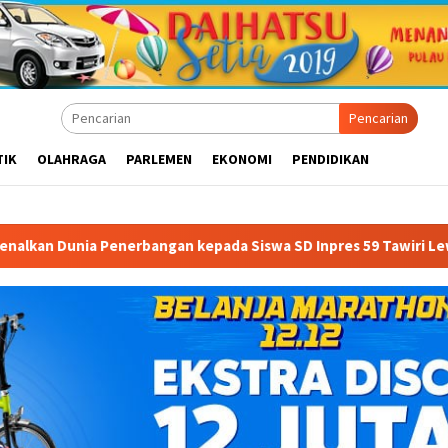
Pencarian
TIK
OLAHRAGA
PARLEMEN
EKONOMI
PENDIDIKAN
angan kepada Siswa SD Inpres 59 Tawiri Lewat “School Goes to 