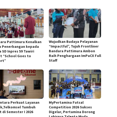
Wujudkan Budaya Pelayanan
ara Pattimura Kenalkan
“Impactful”, Tujuh Frontliner
a Penerbangan kepada
Bandara Pattimura Ambon
 SD Inpres 59 Tawiri
Raih Penghargaan ImPaCX Full
t “School Goes to
Staff
ort”
ntara Perkuat Layanan
MyPertamina Futsal
ik,Telkomsel Tumbuh
Competition 2026 Sukses
t di Semester I 2026
Digelar, Pertamina Dorong
Lahirnya Talenta Muda