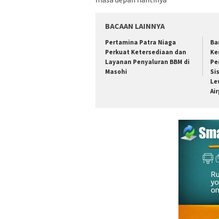
BACAAN LAINNYA
Pertamina Patra Niaga
Ba
Perkuat Ketersediaan dan
Ke
Layanan Penyaluran BBM di
Pe
Masohi
Si
Le
Ai