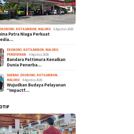
EKONOMI
,
KOTA AMBON
,
MALUKU
6 Agustus 2026
ina Patra Niaga Perkuat
sedia…
EKONOMI
,
KOTA AMBON
,
MALUKU
,
PENDIDIKAN
4 Agustus 2026
Bandara Pattimura Kenalkan
Dunia Penerba…
DAERAH
,
EKONOMI
,
KOTA AMBON
,
MALUKU
4 Agustus 2026
Wujudkan Budaya Pelayanan
“Impactf…
OTIF