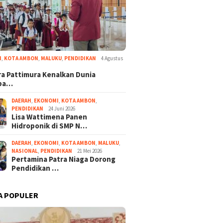
I
,
KOTA AMBON
,
MALUKU
,
PENDIDIKAN
4 Agustus
a Pattimura Kenalkan Dunia
ba…
DAERAH
,
EKONOMI
,
KOTA AMBON
,
PENDIDIKAN
24 Juni 2026
Lisa Wattimena Panen
Hidroponik di SMP N…
DAERAH
,
EKONOMI
,
KOTA AMBON
,
MALUKU
,
NASIONAL
,
PENDIDIKAN
21 Mei 2026
Pertamina Patra Niaga Dorong
Pendidikan …
A POPULER