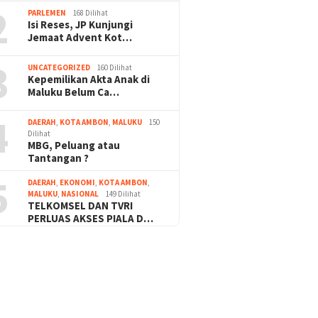
2
PARLEMEN
168 Dilihat
Isi Reses, JP Kunjungi
Jemaat Advent Kot…
3
UNCATEGORIZED
160 Dilihat
Kepemilikan Akta Anak di
Maluku Belum Ca…
4
DAERAH
,
KOTA AMBON
,
MALUKU
150
Dilihat
MBG, Peluang atau
Tantangan ?
5
DAERAH
,
EKONOMI
,
KOTA AMBON
,
MALUKU
,
NASIONAL
149 Dilihat
TELKOMSEL DAN TVRI
PERLUAS AKSES PIALA D…