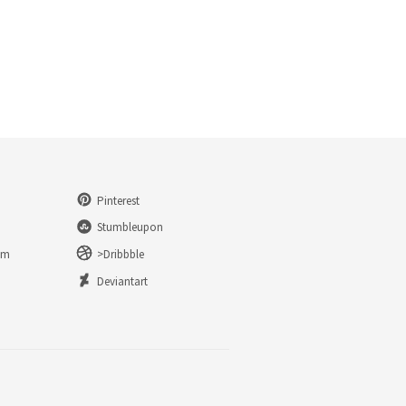
Pinterest
Stumbleupon
am
>Dribbble
n
Deviantart