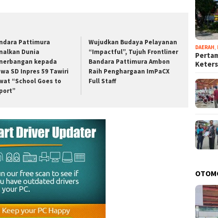
ndara Pattimura
Wujudkan Budaya Pelayanan
DAERAH
,
nalkan Dunia
“Impactful”, Tujuh Frontliner
Pertam
nerbangan kepada
Bandara Pattimura Ambon
Keter
swa SD Inpres 59 Tawiri
Raih Penghargaan ImPaCX
wat “School Goes to
Full Staff
rport”
OTOM