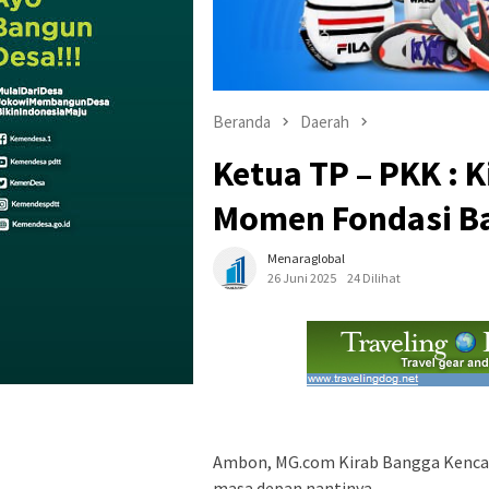
Beranda
Daerah
Ketua TP – PKK : 
Momen Fondasi B
Menaraglobal
26 Juni 2025
24 Dilihat
Ambon, MG.com Kirab Bangga Kenca
masa depan nantinya