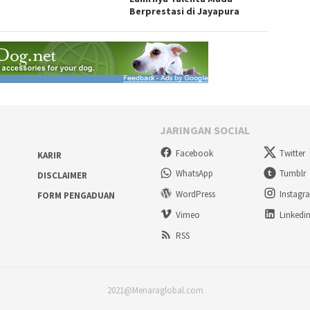
Berprestasi di Jayapura
JARINGAN SOCIAL
Facebook
Twitter
KARIR
WhatsApp
Tumblr
DISCLAIMER
WordPress
Instagr
FORM PENGADUAN
Vimeo
Linkedi
RSS
2021@Menaraglobal.com