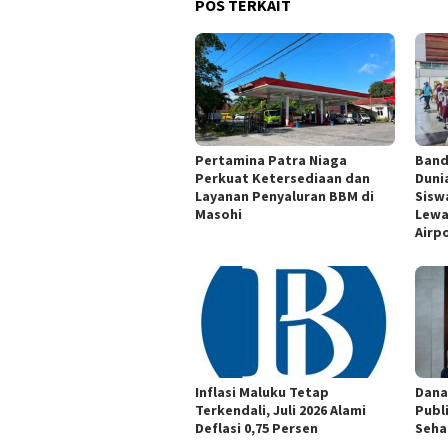
POS TERKAIT
Pertamina Patra Niaga
Band
Perkuat Ketersediaan dan
Duni
Layanan Penyaluran BBM di
Siswa
Masohi
Lewa
Airp
Inflasi Maluku Tetap
Dana
Terkendali, Juli 2026 Alami
Publ
Deflasi 0,75 Persen
Seha