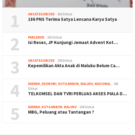
1
UNCATEGORIZED
419 Dilihat
186 PNS Terima Satya Lencana Karya Satya
2
PARLEMEN
165 Dilihat
Isi Reses, JP Kunjungi Jemaat Advent Kot…
3
UNCATEGORIZED
159 Dilihat
Kepemilikan Akta Anak di Maluku Belum Ca…
4
DAERAH
,
EKONOMI
,
KOTA AMBON
,
MALUKU
,
NASIONAL
146
Dilihat
TELKOMSEL DAN TVRI PERLUAS AKSES PIALA D…
5
DAERAH
,
KOTA AMBON
,
MALUKU
144 Dilihat
MBG, Peluang atau Tantangan ?