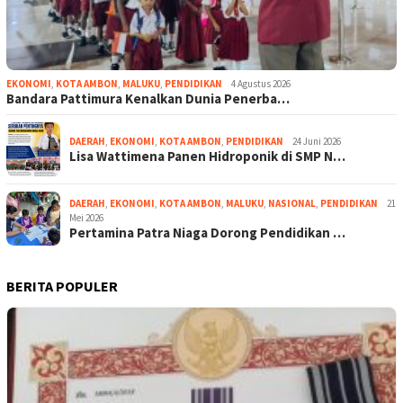
EKONOMI
,
KOTA AMBON
,
MALUKU
,
PENDIDIKAN
4 Agustus 2026
Bandara Pattimura Kenalkan Dunia Penerba…
DAERAH
,
EKONOMI
,
KOTA AMBON
,
PENDIDIKAN
24 Juni 2026
Lisa Wattimena Panen Hidroponik di SMP N…
DAERAH
,
EKONOMI
,
KOTA AMBON
,
MALUKU
,
NASIONAL
,
PENDIDIKAN
21
Mei 2026
Pertamina Patra Niaga Dorong Pendidikan …
BERITA POPULER