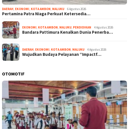
DAERAH
,
EKONOMI
,
KOTA AMBON
,
MALUKU
6 Agustus 2026
Pertamina Patra Niaga Perkuat Ketersedia…
EKONOMI
,
KOTA AMBON
,
MALUKU
,
PENDIDIKAN
4 Agustus 2026
Bandara Pattimura Kenalkan Dunia Penerba…
DAERAH
,
EKONOMI
,
KOTA AMBON
,
MALUKU
4 Agustus 2026
Wujudkan Budaya Pelayanan “Impactf…
OTOMOTIF