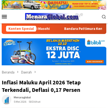
Loncat
ke
konten
Menu
Mobile
n BBM di Masohi
Konten Spesial
Bandara Pattimura Kenalkan Dunia Pener
Beranda
Daerah
Inflasi Maluku April 2026 Tetap
Terkendali, Deflasi 0,17 Persen
Menaraglobal
5 Mei 2026
58 Dilihat