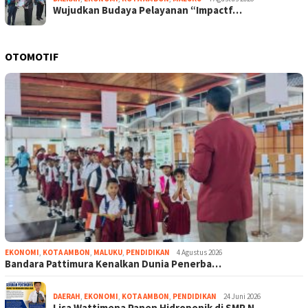
Wujudkan Budaya Pelayanan “Impactf…
OTOMOTIF
EKONOMI
,
KOTA AMBON
,
MALUKU
,
PENDIDIKAN
4 Agustus 2026
Bandara Pattimura Kenalkan Dunia Penerba…
DAERAH
,
EKONOMI
,
KOTA AMBON
,
PENDIDIKAN
24 Juni 2026
Lisa Wattimena Panen Hidroponik di SMP N…