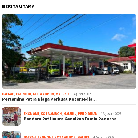
BERITA UTAMA
DAERAH
,
EKONOMI
,
KOTA AMBON
,
MALUKU
6 Agustus 2026
Pertamina Patra Niaga Perkuat Ketersedia…
EKONOMI
,
KOTA AMBON
,
MALUKU
,
PENDIDIKAN
4 Agustus 2026
Bandara Pattimura Kenalkan Dunia Penerba…
DAERAH
,
EKONOMI
,
KOTA AMBON
,
MALUKU
4 Agustus 2026