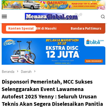
Loncat
ke
konten
Menu
Mobile
uran BBM di Masohi
Konten Spesial
Bandara Pattimura Kenalkan Dunia Pe
Beranda
Daerah
Disponsori Pemerintah, MCC Sukses
Selenggarakan Event Lawamena
Autofest 2025 Yenny : Seluruh Urusan
Teknis Akan Segera Diselesaikan Panitia