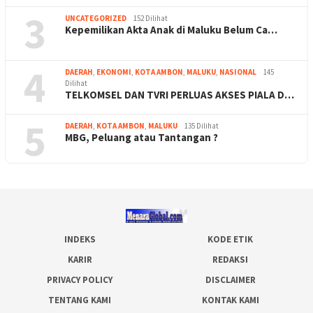
3
UNCATEGORIZED
152 Dilihat
Kepemilikan Akta Anak di Maluku Belum Ca…
4
DAERAH
,
EKONOMI
,
KOTA AMBON
,
MALUKU
,
NASIONAL
145
Dilihat
TELKOMSEL DAN TVRI PERLUAS AKSES PIALA D…
5
DAERAH
,
KOTA AMBON
,
MALUKU
135 Dilihat
MBG, Peluang atau Tantangan ?
INDEKS
KODE ETIK
KARIR
REDAKSI
PRIVACY POLICY
DISCLAIMER
TENTANG KAMI
KONTAK KAMI