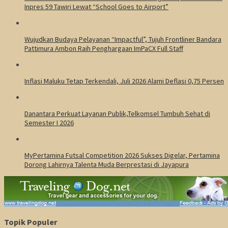
Inpres 59 Tawiri Lewat “School Goes to Airport”
Wujudkan Budaya Pelayanan “Impactful”, Tujuh Frontliner Bandara
Pattimura Ambon Raih Penghargaan ImPaCX Full Staff
Inflasi Maluku Tetap Terkendali, Juli 2026 Alami Deflasi 0,75 Persen
Danantara Perkuat Layanan Publik,Telkomsel Tumbuh Sehat di
Semester I 2026
MyPertamina Futsal Competition 2026 Sukses Digelar, Pertamina
Dorong Lahirnya Talenta Muda Berprestasi di Jayapura
Topik Populer