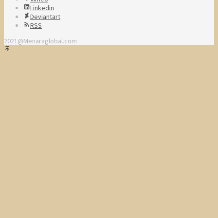
Linkedin
Deviantart
RSS
2021@Menaraglobal.com