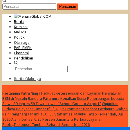
Pencarian
Berita
Kriminal
Maluku
Politik
Olahraga
PARLEMEN
Ekonomi
Pendidikan
Berita Olahraga
Konten Spesial
Pertamina Patra Niaga Perkuat Ketersediaan dan Layanan Penyaluran
BBM di Masohi
Bandara Pattimura Kenalkan Dunia Penerbangan kepada
Siswa SD Inpres 59 Tawiri Lewat “School Goes to Airport”
Wujudkan
Budaya Pelayanan “Impactful”, Tujuh Frontliner Bandara Pattimura Ambon
Raih Penghargaan ImPaCX Full Staff
Inflasi Maluku Tetap Terkendali, Juli
2026 Alami Deflasi 0,75 Persen
Danantara Perkuat Layanan
Publik,Telkomsel Tumbuh Sehat di Semester I 2026