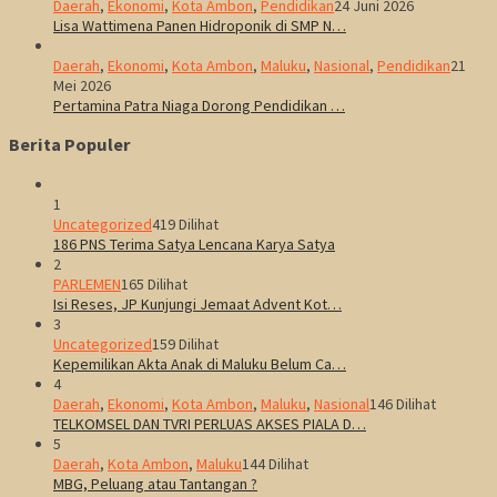
Daerah
,
Ekonomi
,
Kota Ambon
,
Pendidikan
24 Juni 2026
Lisa Wattimena Panen Hidroponik di SMP N…
Daerah
,
Ekonomi
,
Kota Ambon
,
Maluku
,
Nasional
,
Pendidikan
21
Mei 2026
Pertamina Patra Niaga Dorong Pendidikan …
Berita Populer
1
Uncategorized
419 Dilihat
186 PNS Terima Satya Lencana Karya Satya
2
PARLEMEN
165 Dilihat
Isi Reses, JP Kunjungi Jemaat Advent Kot…
3
Uncategorized
159 Dilihat
Kepemilikan Akta Anak di Maluku Belum Ca…
4
Daerah
,
Ekonomi
,
Kota Ambon
,
Maluku
,
Nasional
146 Dilihat
TELKOMSEL DAN TVRI PERLUAS AKSES PIALA D…
5
Daerah
,
Kota Ambon
,
Maluku
144 Dilihat
MBG, Peluang atau Tantangan ?