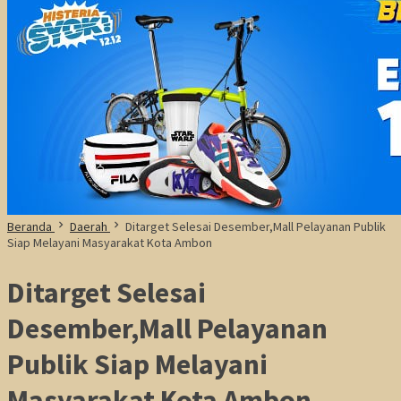
Beranda
Daerah
Ditarget Selesai Desember,Mall Pelayanan Publik
Siap Melayani Masyarakat Kota Ambon
Ditarget Selesai
Desember,Mall Pelayanan
Publik Siap Melayani
Masyarakat Kota Ambon