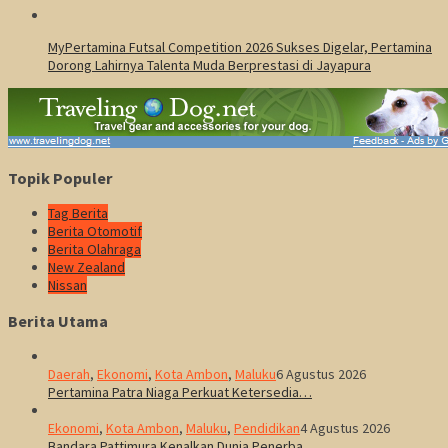
MyPertamina Futsal Competition 2026 Sukses Digelar, Pertamina
Dorong Lahirnya Talenta Muda Berprestasi di Jayapura
Topik Populer
Tag Berita
Berita Otomotif
Berita Olahraga
New Zealand
Nissan
Berita Utama
Daerah
,
Ekonomi
,
Kota Ambon
,
Maluku
6 Agustus 2026
Pertamina Patra Niaga Perkuat Ketersedia…
Ekonomi
,
Kota Ambon
,
Maluku
,
Pendidikan
4 Agustus 2026
Bandara Pattimura Kenalkan Dunia Penerba…