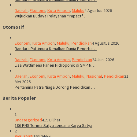
Daerah
,
Ekonomi
,
Kota Ambon
,
Maluku
4 Agustus 2026
Wujudkan Budaya Pelayanan “Impactf…
Otomotif
Ekonomi
,
Kota Ambon
,
Maluku
,
Pendidikan
4 Agustus 2026
Bandara Pattimura Kenalkan Dunia Penerba…
Daerah
,
Ekonomi
,
Kota Ambon
,
Pendidikan
24 Juni 2026
Lisa Wattimena Panen Hidroponik di SMP N…
Daerah
,
Ekonomi
,
Kota Ambon
,
Maluku
,
Nasional
,
Pendidikan
21
Mei 2026
Pertamina Patra Niaga Dorong Pendidikan …
Berita Populer
1
Uncategorized
419 Dilihat
186 PNS Terima Satya Lencana Karya Satya
2
PARLEMEN
165 Dilihat