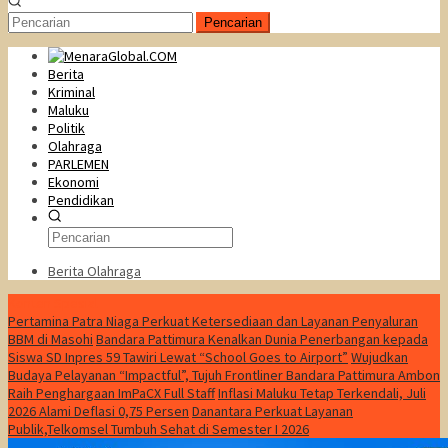
Pencarian
Berita
Kriminal
Maluku
Politik
Olahraga
PARLEMEN
Ekonomi
Pendidikan
Berita Olahraga
Konten Spesial
Pertamina Patra Niaga Perkuat Ketersediaan dan Layanan Penyaluran
BBM di Masohi
Bandara Pattimura Kenalkan Dunia Penerbangan kepada
Siswa SD Inpres 59 Tawiri Lewat “School Goes to Airport”
Wujudkan
Budaya Pelayanan “Impactful”, Tujuh Frontliner Bandara Pattimura Ambon
Raih Penghargaan ImPaCX Full Staff
Inflasi Maluku Tetap Terkendali, Juli
2026 Alami Deflasi 0,75 Persen
Danantara Perkuat Layanan
Publik,Telkomsel Tumbuh Sehat di Semester I 2026