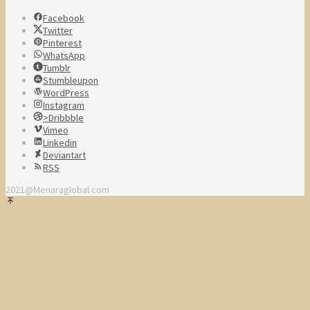
Facebook
Twitter
Pinterest
WhatsApp
Tumblr
Stumbleupon
WordPress
Instagram
>Dribbble
Vimeo
Linkedin
Deviantart
RSS
2021@Menaraglobal.com