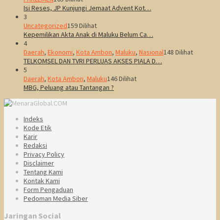
Isi Reses, JP Kunjungi Jemaat Advent Kot…
3
Uncategorized
159 Dilihat
Kepemilikan Akta Anak di Maluku Belum Ca…
4
Daerah
,
Ekonomi
,
Kota Ambon
,
Maluku
,
Nasional
148 Dilihat
TELKOMSEL DAN TVRI PERLUAS AKSES PIALA D…
5
Daerah
,
Kota Ambon
,
Maluku
146 Dilihat
MBG, Peluang atau Tantangan ?
Indeks
Kode Etik
Karir
Redaksi
Privacy Policy
Disclaimer
Tentang Kami
Kontak Kami
Form Pengaduan
Pedoman Media Siber
Jaringan Social