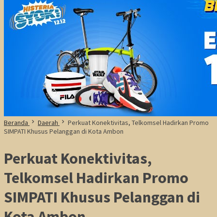
Beranda
Daerah
Perkuat Konektivitas, Telkomsel Hadirkan Promo
SIMPATI Khusus Pelanggan di Kota Ambon
Perkuat Konektivitas,
Telkomsel Hadirkan Promo
SIMPATI Khusus Pelanggan di
Kota Ambon