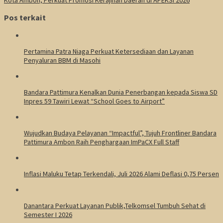
Pos terkait
Pertamina Patra Niaga Perkuat Ketersediaan dan Layanan
Penyaluran BBM di Masohi
Bandara Pattimura Kenalkan Dunia Penerbangan kepada Siswa SD
Inpres 59 Tawiri Lewat “School Goes to Airport”
Wujudkan Budaya Pelayanan “Impactful”, Tujuh Frontliner Bandara
Pattimura Ambon Raih Penghargaan ImPaCX Full Staff
Inflasi Maluku Tetap Terkendali, Juli 2026 Alami Deflasi 0,75 Persen
Danantara Perkuat Layanan Publik,Telkomsel Tumbuh Sehat di
Semester I 2026