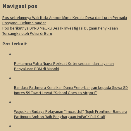
Navigasi pos
Pos sebelumnya
Wali Kota Ambon Minta Kepala Desa dan Lurah Perbaiki
Posyandu Belum Standar
Pos berikutnya
DPRD Maluku Desak Investigasi Dugaan Penyiksaan
Tersangka oleh Polisi di Buru
Pos terkait
Pertamina Patra Niaga Perkuat Ketersediaan dan Layanan
Penyaluran BBM di Masohi
Bandara Pattimura Kenalkan Dunia Penerbangan kepada Siswa SD
Inpres 59 Tawiri Lewat “School Goes to Airport”
Wujudkan Budaya Pelayanan “Impactful”, Tujuh Frontliner Bandara
Pattimura Ambon Raih Penghargaan ImPaCX Full Staff