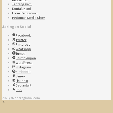
Tentang Kami
Kontak Kami
Form Pengaduan
Pedoman Media Siber
Jaringan Social
Facebook
Twitter
Pinterest
WhatsApp
Tumblr
Stumbleupon
WordPress
Instagram
>Dribbble
Vimeo
Linkedin
Deviantart
RSS
2021@Menaraglobal.com