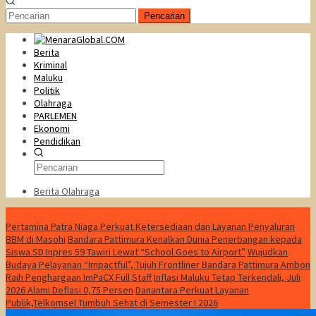
Pencarian
Berita
Kriminal
Maluku
Politik
Olahraga
PARLEMEN
Ekonomi
Pendidikan
Berita Olahraga
Konten Spesial
Pertamina Patra Niaga Perkuat Ketersediaan dan Layanan Penyaluran
BBM di Masohi
Bandara Pattimura Kenalkan Dunia Penerbangan kepada
Siswa SD Inpres 59 Tawiri Lewat “School Goes to Airport”
Wujudkan
Budaya Pelayanan “Impactful”, Tujuh Frontliner Bandara Pattimura Ambon
Raih Penghargaan ImPaCX Full Staff
Inflasi Maluku Tetap Terkendali, Juli
2026 Alami Deflasi 0,75 Persen
Danantara Perkuat Layanan
Publik,Telkomsel Tumbuh Sehat di Semester I 2026