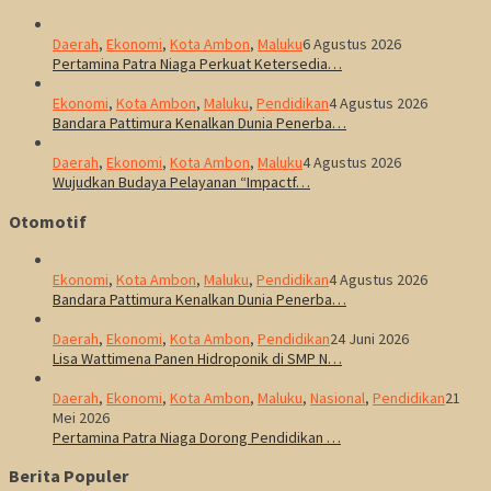
Daerah
,
Ekonomi
,
Kota Ambon
,
Maluku
6 Agustus 2026
Pertamina Patra Niaga Perkuat Ketersedia…
Ekonomi
,
Kota Ambon
,
Maluku
,
Pendidikan
4 Agustus 2026
Bandara Pattimura Kenalkan Dunia Penerba…
Daerah
,
Ekonomi
,
Kota Ambon
,
Maluku
4 Agustus 2026
Wujudkan Budaya Pelayanan “Impactf…
Otomotif
Ekonomi
,
Kota Ambon
,
Maluku
,
Pendidikan
4 Agustus 2026
Bandara Pattimura Kenalkan Dunia Penerba…
Daerah
,
Ekonomi
,
Kota Ambon
,
Pendidikan
24 Juni 2026
Lisa Wattimena Panen Hidroponik di SMP N…
Daerah
,
Ekonomi
,
Kota Ambon
,
Maluku
,
Nasional
,
Pendidikan
21
Mei 2026
Pertamina Patra Niaga Dorong Pendidikan …
Berita Populer