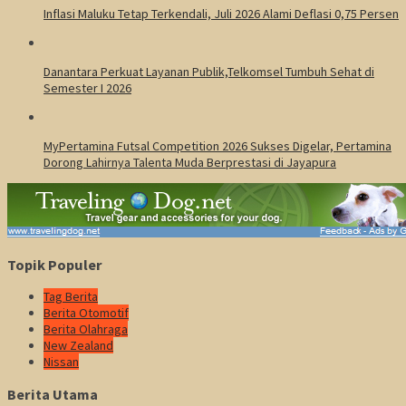
Inflasi Maluku Tetap Terkendali, Juli 2026 Alami Deflasi 0,75 Persen
Danantara Perkuat Layanan Publik,Telkomsel Tumbuh Sehat di
Semester I 2026
MyPertamina Futsal Competition 2026 Sukses Digelar, Pertamina
Dorong Lahirnya Talenta Muda Berprestasi di Jayapura
Topik Populer
Tag Berita
Berita Otomotif
Berita Olahraga
New Zealand
Nissan
Berita Utama