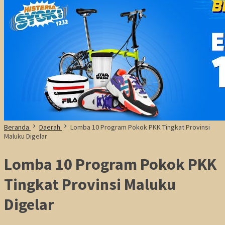
Beranda
Daerah
Lomba 10 Program Pokok PKK Tingkat Provinsi
Maluku Digelar
Lomba 10 Program Pokok PKK
Tingkat Provinsi Maluku
Digelar