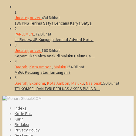
1
Uncategorized
434 Dilihat
186 PNS Terima Satya Lencana Karya Satya
2
PARLEMEN
172 Dilihat
Isi Reses, JP Kunjungi Jemaat Advent Kot…
3
Uncategorized
160 Dilihat
Kepemilikan Akta Anak di Maluku Belum Ca…
4
Daerah
,
Kota Ambon
,
Maluku
154 Dilihat
MBG, Peluang atau Tantangan ?
5
Daerah
,
Ekonomi
,
Kota Ambon
,
Maluku
,
Nasional
150 Dilihat
TELKOMSEL DAN TVRI PERLUAS AKSES PIALA D…
Indeks
Kode Etik
Karir
Redaksi
Privacy Policy
Disclaimer