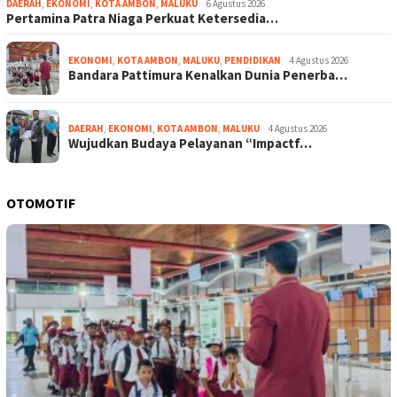
DAERAH
,
EKONOMI
,
KOTA AMBON
,
MALUKU
6 Agustus 2026
Pertamina Patra Niaga Perkuat Ketersedia…
EKONOMI
,
KOTA AMBON
,
MALUKU
,
PENDIDIKAN
4 Agustus 2026
Bandara Pattimura Kenalkan Dunia Penerba…
DAERAH
,
EKONOMI
,
KOTA AMBON
,
MALUKU
4 Agustus 2026
Wujudkan Budaya Pelayanan “Impactf…
OTOMOTIF