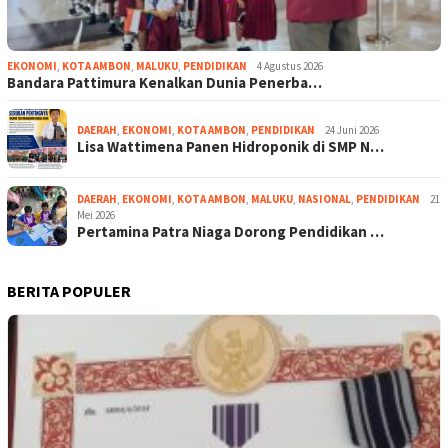
EKONOMI
,
KOTA AMBON
,
MALUKU
,
PENDIDIKAN
4 Agustus 2026
Bandara Pattimura Kenalkan Dunia Penerba…
DAERAH
,
EKONOMI
,
KOTA AMBON
,
PENDIDIKAN
24 Juni 2026
Lisa Wattimena Panen Hidroponik di SMP N…
DAERAH
,
EKONOMI
,
KOTA AMBON
,
MALUKU
,
NASIONAL
,
PENDIDIKAN
21
Mei 2026
Pertamina Patra Niaga Dorong Pendidikan …
BERITA POPULER