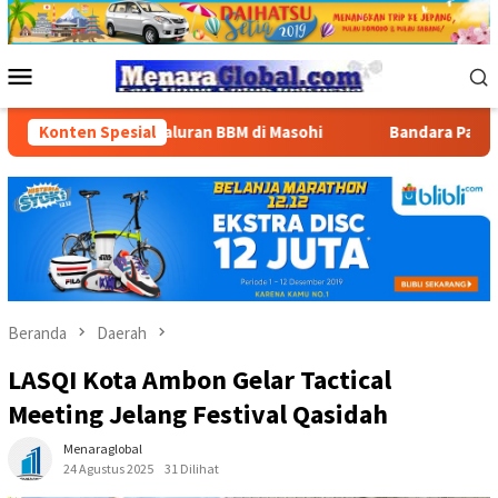
Loncat
ke
konten
Menu
Mobile
Penyaluran BBM di Masohi
Konten Spesial
Bandara Pattimura Kenalkan Du
Beranda
Daerah
LASQI Kota Ambon Gelar Tactical
Meeting Jelang Festival Qasidah
Menaraglobal
24 Agustus 2025
31 Dilihat