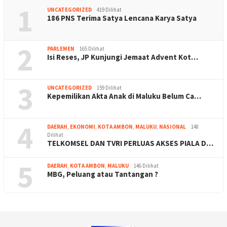
1
UNCATEGORIZED
419 Dilihat
186 PNS Terima Satya Lencana Karya Satya
2
PARLEMEN
165 Dilihat
Isi Reses, JP Kunjungi Jemaat Advent Kot…
3
UNCATEGORIZED
159 Dilihat
Kepemilikan Akta Anak di Maluku Belum Ca…
4
DAERAH
,
EKONOMI
,
KOTA AMBON
,
MALUKU
,
NASIONAL
148
Dilihat
TELKOMSEL DAN TVRI PERLUAS AKSES PIALA D…
5
DAERAH
,
KOTA AMBON
,
MALUKU
146 Dilihat
MBG, Peluang atau Tantangan ?