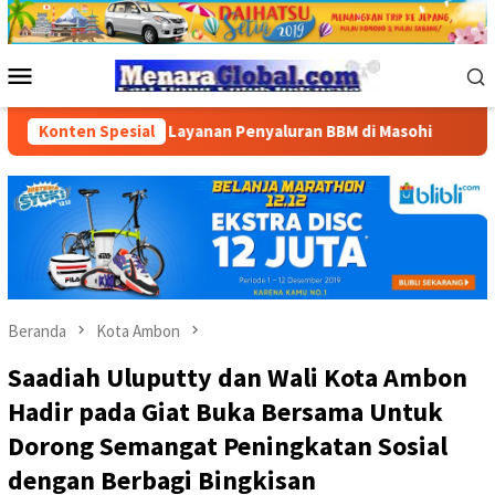
Loncat
ke
konten
Menu
Mobile
iaan dan Layanan Penyaluran BBM di Masohi
Konten Spesial
Bandara Patt
Beranda
Kota Ambon
Saadiah Uluputty dan Wali Kota Ambon
Hadir pada Giat Buka Bersama Untuk
Dorong Semangat Peningkatan Sosial
dengan Berbagi Bingkisan