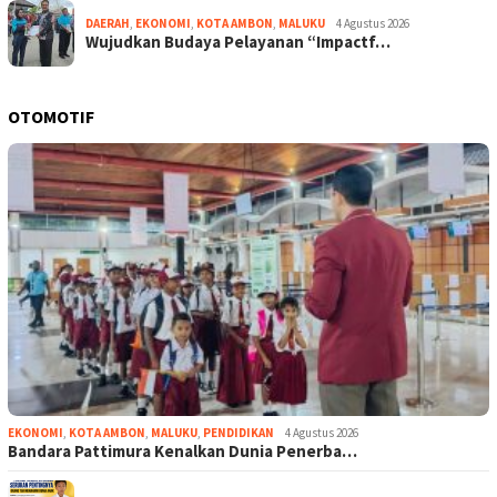
DAERAH
,
EKONOMI
,
KOTA AMBON
,
MALUKU
4 Agustus 2026
Wujudkan Budaya Pelayanan “Impactf…
OTOMOTIF
EKONOMI
,
KOTA AMBON
,
MALUKU
,
PENDIDIKAN
4 Agustus 2026
Bandara Pattimura Kenalkan Dunia Penerba…