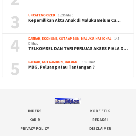
3
UNCATEGORIZED
152 Dilihat
Kepemilikan Akta Anak di Maluku Belum Ca…
4
DAERAH
,
EKONOMI
,
KOTA AMBON
,
MALUKU
,
NASIONAL
145
Dilihat
TELKOMSEL DAN TVRI PERLUAS AKSES PIALA D…
5
DAERAH
,
KOTA AMBON
,
MALUKU
137 Dilihat
MBG, Peluang atau Tantangan ?
INDEKS
KODE ETIK
KARIR
REDAKSI
PRIVACY POLICY
DISCLAIMER