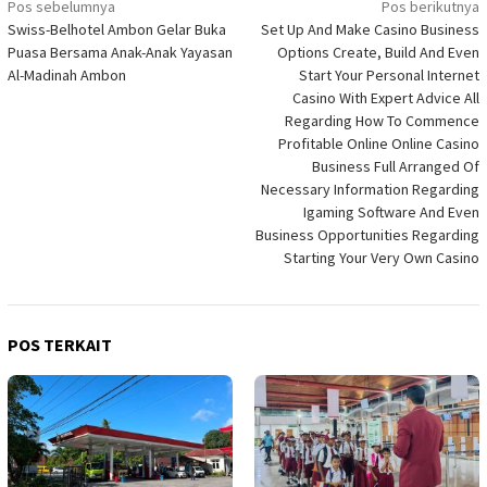
Navigasi
Pos sebelumnya
Pos berikutnya
Swiss-Belhotel Ambon Gelar Buka
Set Up And Make Casino Business
pos
Puasa Bersama Anak-Anak Yayasan
Options Create, Build And Even
Al-Madinah Ambon
Start Your Personal Internet
Casino With Expert Advice All
Regarding How To Commence
Profitable Online Online Casino
Business Full Arranged Of
Necessary Information Regarding
Igaming Software And Even
Business Opportunities Regarding
Starting Your Very Own Casino
POS TERKAIT