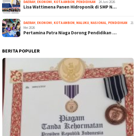
DAERAH
,
EKONOMI
,
KOTA AMBON
,
PENDIDIKAN
24 Juni 2026
Lisa Wattimena Panen Hidroponik di SMP N…
DAERAH
,
EKONOMI
,
KOTA AMBON
,
MALUKU
,
NASIONAL
,
PENDIDIKAN
21
Mei 2026
Pertamina Patra Niaga Dorong Pendidikan …
BERITA POPULER