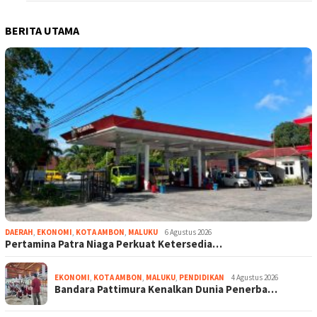
BERITA UTAMA
DAERAH
,
EKONOMI
,
KOTA AMBON
,
MALUKU
6 Agustus 2026
Pertamina Patra Niaga Perkuat Ketersedia…
EKONOMI
,
KOTA AMBON
,
MALUKU
,
PENDIDIKAN
4 Agustus 2026
Bandara Pattimura Kenalkan Dunia Penerba…